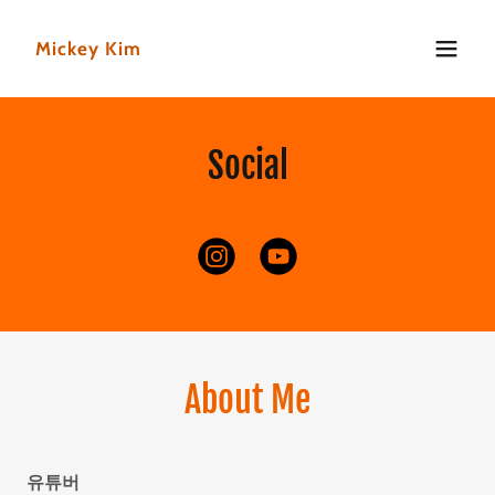
Mickey Kim
Social
About Me
유튜버